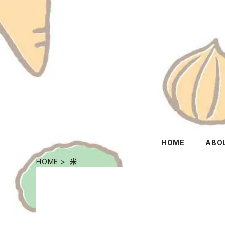
HOME
ABO
HOME
米